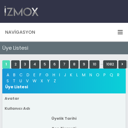
NAVIGASYON
Üye Listesi
…
1
2
3
4
5
6
7
8
9
10
1082
A
B
C
D
E
F
G
H
I
J
K
L
M
N
O
P
Q
R
S
T
U
V
W
X
Y
Z
Üye Listesi
Avatar
Kullanıcı Adı
Üyelik Tarihi