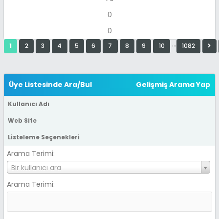
0
0
…
1
2
3
4
5
6
7
8
9
10
1082
Üye Listesinde Ara/Bul
Gelişmiş Arama Yap
Kullanıcı Adı
Web Site
Listeleme Seçenekleri
Arama Terimi:
K
Bir kullanıcı ara
u
Arama Terimi:
l
l
a
n