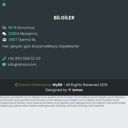
BILGILER
1674
Konumuz,
22934
Mesajımız,
21617
Üyemiz ile,
Her geçen gün büyümekteyiz, teşekkürler
+90 850 558 02 02
info@izmox.com
Forum Software by
MyBB
-
All Rights Reserved 2019
Designed by
izmox
donpato.com
anadolu escort
maltepe escort
anadolu escort
bostancı escort
kadıköy escort
ataşehir escort
ümraniye
escort
kartal escort
pendik escort
bostancı escort
maltepe escort
ataşehir escort
kadıköy escort
kurtköy escort
istanbul escort
kurtköy escort
tuzla escort
kartal escort
pendik escort
maltepe escort
sex hikayesi
türk porno
köpek
ilanları
giriş
iphone ekran
telefon yedek parça
php shell
php shell
php shell
php shell
hacklink