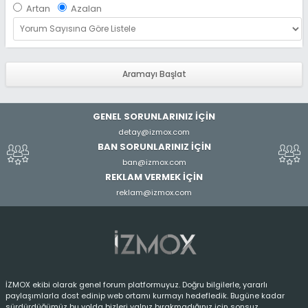
Artan
Azalan
ı
c
ı
A
d
ı
GENEL SORUNLARINIZ İÇİN
detay@izmox.com
BAN SORUNLARINIZ İÇİN
ban@izmox.com
REKLAM VERMEK İÇİN
reklam@izmox.com
İZMOX ekibi olarak genel forum platformuyuz. Doğru bilgilerle, yararlı
paylaşımlarla dost edinip web ortamı kurmayı hedefledik. Bugüne kadar
sürdürdüğümüz bu yolda bizleri yalnız bırakmadığınız için sonsuz