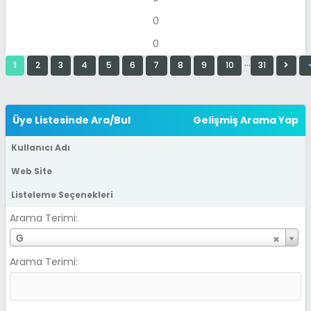
0
0
…
1
2
3
4
5
6
7
8
9
10
31
Üye Listesinde Ara/Bul
Gelişmiş Arama Yap
Kullanıcı Adı
Web Site
Listeleme Seçenekleri
Arama Terimi:
K
G
u
Arama Terimi:
l
l
a
n