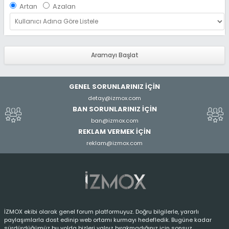
Artan
Azalan
ı
c
ı
A
d
ı
GENEL SORUNLARINIZ İÇİN
detay@izmox.com
BAN SORUNLARINIZ İÇİN
ban@izmox.com
REKLAM VERMEK İÇİN
reklam@izmox.com
İZMOX ekibi olarak genel forum platformuyuz. Doğru bilgilerle, yararlı
paylaşımlarla dost edinip web ortamı kurmayı hedefledik. Bugüne kadar
sürdürdüğümüz bu yolda bizleri yalnız bırakmadığınız için sonsuz