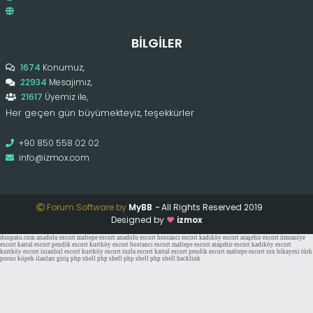
BILGILER
1674
Konumuz,
22934
Mesajımız,
21617
Üyemiz ile,
Her geçen gün büyümekteyiz, teşekkürler
+90 850 558 02 02
info@izmox.com
Forum Software by
MyBB
-
All Rights Reserved 2019
Designed by
izmox
donpato.com
anadolu escort
maltepe escort
anadolu escort
bostancı escort
kadıköy escort
ataşehir escort
ümraniye
escort
kartal escort
pendik escort
kurtköy escort
bostancı escort
maltepe escort
ataşehir escort
kadıköy escort
kurtköy escort
istanbul escort
kurtköy escort
tuzla escort
kartal escort
pendik escort
maltepe escort
sex hikayesi
türk
porno
köpek ilanları
giriş
php shell
php shell
php shell
php shell
hacklink