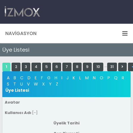
NAVIGASYON
Üye Listesi
…
1
2
3
4
5
6
7
8
9
10
31
A
B
C
D
E
F
G
H
I
J
K
L
M
N
O
P
Q
R
S
T
U
V
W
X
Y
Z
Üye Listesi
Avatar
Kullanıcı Adı
[
-
]
Üyelik Tarihi