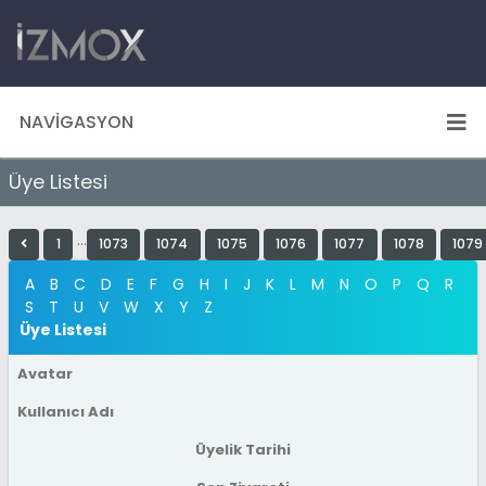
NAVIGASYON
Üye Listesi
…
1
1073
1074
1075
1076
1077
1078
1079
A
B
C
D
E
F
G
H
I
J
K
L
M
N
O
P
Q
R
S
T
U
V
W
X
Y
Z
Üye Listesi
Avatar
Kullanıcı Adı
Üyelik Tarihi