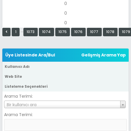
0
0
0
…
1
1073
1074
1075
1076
1077
1078
1079
Üye Listesinde Ara/Bul
Gelişmiş Arama Yap
Kullanıcı Adı
Web Site
Listeleme Seçenekleri
Arama Terimi:
K
Bir kullanıcı ara
u
Arama Terimi:
l
l
a