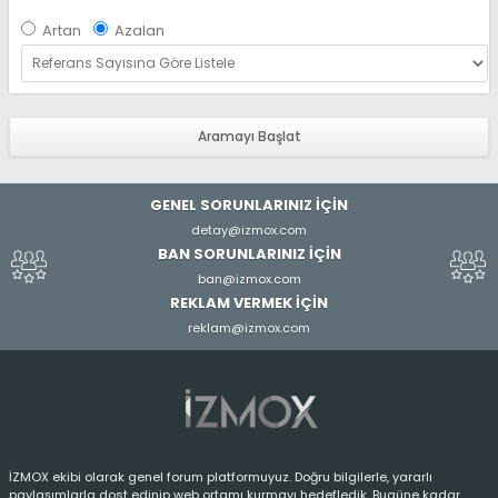
n
Artan
Azalan
ı
c
ı
A
d
ı
GENEL SORUNLARINIZ İÇİN
detay@izmox.com
BAN SORUNLARINIZ İÇİN
ban@izmox.com
REKLAM VERMEK İÇİN
reklam@izmox.com
İZMOX ekibi olarak genel forum platformuyuz. Doğru bilgilerle, yararlı
paylaşımlarla dost edinip web ortamı kurmayı hedefledik. Bugüne kadar