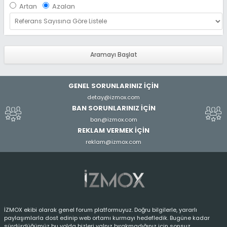
Artan
Azalan
ı
c
ı
A
d
ı
GENEL SORUNLARINIZ İÇİN
detay@izmox.com
BAN SORUNLARINIZ İÇİN
ban@izmox.com
REKLAM VERMEK İÇİN
reklam@izmox.com
İZMOX ekibi olarak genel forum platformuyuz. Doğru bilgilerle, yararlı
paylaşımlarla dost edinip web ortamı kurmayı hedefledik. Bugüne kadar
sürdürdüğümüz bu yolda bizleri yalnız bırakmadığınız için sonsuz