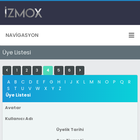
NAVIGASYON
Üye Listesi
1
2
3
4
5
6
A
B
C
D
E
F
G
H
I
J
K
L
M
N
O
P
Q
R
S
T
U
V
W
X
Y
Z
Üye Listesi
Avatar
Kullanıcı Adı
Üyelik Tarihi