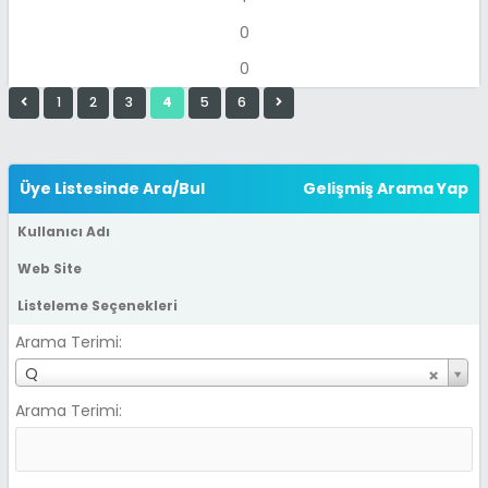
0
0
1
2
3
4
5
6
Üye Listesinde Ara/Bul
Gelişmiş Arama Yap
Kullanıcı Adı
Web Site
Listeleme Seçenekleri
Arama Terimi:
K
Q
u
Arama Terimi:
l
l
a
n