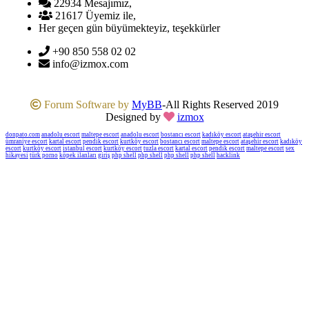
22934
Mesajımız,
21617
Üyemiz ile,
Her geçen gün büyümekteyiz, teşekkürler
+90 850 558 02 02
info@izmox.com
Forum Software by
MyBB
-
All Rights Reserved 2019
Designed by
izmox
donpato.com
anadolu escort
maltepe escort
anadolu escort
bostancı escort
kadıköy escort
ataşehir escort
ümraniye escort
kartal escort
pendik escort
kurtköy escort
bostancı escort
maltepe escort
ataşehir escort
kadıköy
escort
kurtköy escort
istanbul escort
kurtköy escort
tuzla escort
kartal escort
pendik escort
maltepe escort
sex
hikayesi
türk porno
köpek ilanları
giriş
php shell
php shell
php shell
php shell
hacklink