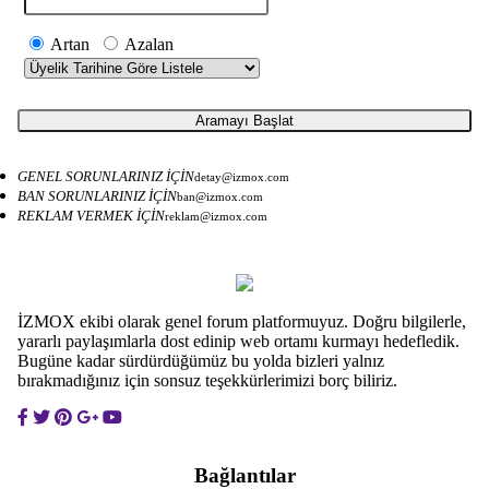
Artan
Azalan
GENEL SORUNLARINIZ İÇİN
detay@izmox.com
BAN SORUNLARINIZ İÇİN
ban@izmox.com
REKLAM VERMEK İÇİN
reklam@izmox.com
İZMOX ekibi olarak genel forum platformuyuz. Doğru bilgilerle,
yararlı paylaşımlarla dost edinip web ortamı kurmayı hedefledik.
Bugüne kadar sürdürdüğümüz bu yolda bizleri yalnız
bırakmadığınız için sonsuz teşekkürlerimizi borç biliriz.
Bağlantılar