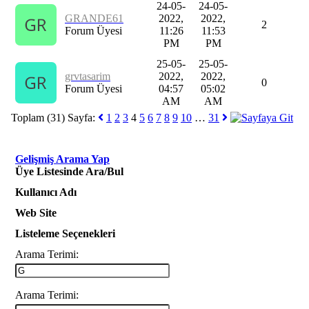
24-05-
24-05-
GRANDE61
2022,
2022,
2
Forum Üyesi
11:26
11:53
PM
PM
25-05-
25-05-
grvtasarim
2022,
2022,
0
Forum Üyesi
04:57
05:02
AM
AM
Toplam (31) Sayfa:
1
2
3
4
5
6
7
8
9
10
…
31
Gelişmiş Arama Yap
Üye Listesinde Ara/Bul
Kullanıcı Adı
Web Site
Listeleme Seçenekleri
Arama Terimi:
Arama Terimi: