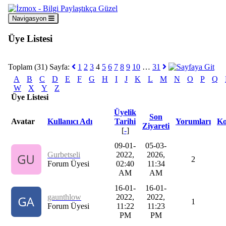
Navigasyon
Üye Listesi
Toplam (31) Sayfa:
1
2
3
4
5
6
7
8
9
10
…
31
A
B
C
D
E
F
G
H
I
J
K
L
M
N
O
P
Q
W
X
Y
Z
Üye Listesi
Üyelik
Son
Avatar
Kullanıcı Adı
Tarihi
Yorumları
Ko
Ziyareti
[
-
]
09-01-
05-03-
Gurbetseli
2022,
2026,
2
Forum Üyesi
02:40
11:34
AM
AM
16-01-
16-01-
gaunthlow
2022,
2022,
1
Forum Üyesi
11:22
11:23
PM
PM