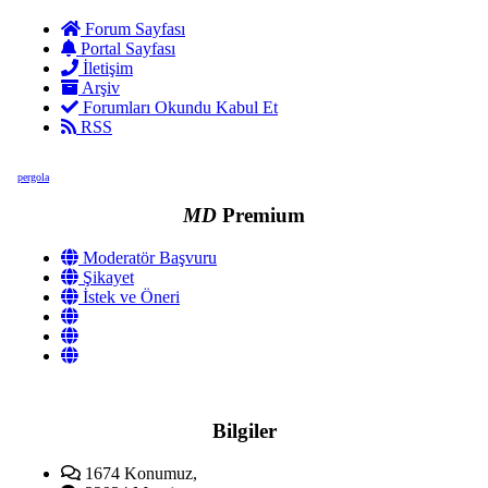
Forum Sayfası
Portal Sayfası
İletişim
Arşiv
Forumları Okundu Kabul Et
RSS
pergola
MD
Premium
Moderatör Başvuru
Şikayet
İstek ve Öneri
Bilgiler
1674
Konumuz,